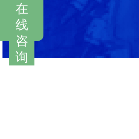
在
线
咨
询