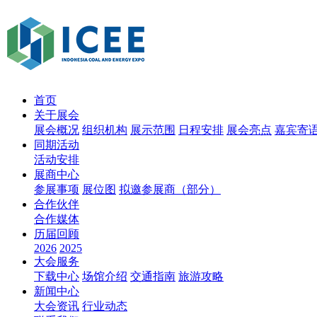
首页
关于展会
展会概况
组织机构
展示范围
日程安排
展会亮点
嘉宾寄
同期活动
活动安排
展商中心
参展事项
展位图
拟邀参展商（部分）
合作伙伴
合作媒体
历届回顾
2026
2025
大会服务
下载中心
场馆介绍
交通指南
旅游攻略
新闻中心
大会资讯
行业动态